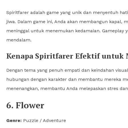
Spiritfarer adalah game yang unik dan menyentuh hati
jiwa. Dalam game ini, Anda akan membangun kapal, me
meninggal untuk menemukan kedamaian. Gameplay yan
mendalam.
Kenapa Spiritfarer Efektif untuk
Dengan tema yang penuh empati dan keindahan visual,
hubungan dengan karakter dan membantu mereka me
menenangkan, membantu Anda melepaskan stres da
6.
Flower
Genre:
Puzzle / Adventure