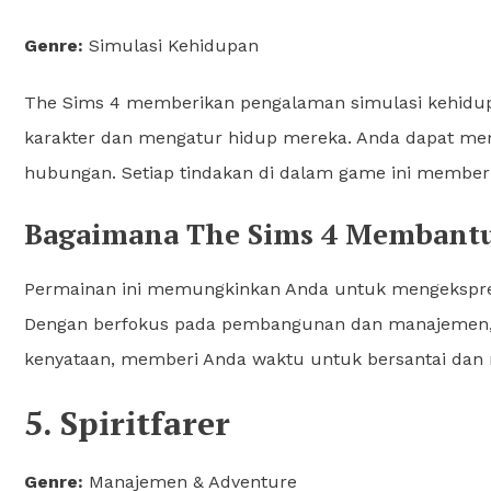
Genre:
Simulasi Kehidupan
The Sims 4 memberikan pengalaman simulasi kehidu
karakter dan mengatur hidup mereka. Anda dapat m
hubungan. Setiap tindakan di dalam game ini member
Bagaimana The Sims 4 Membantu
Permainan ini memungkinkan Anda untuk mengekspresi
Dengan berfokus pada pembangunan dan manajemen, T
kenyataan, memberi Anda waktu untuk bersantai dan
5.
Spiritfarer
Genre:
Manajemen & Adventure