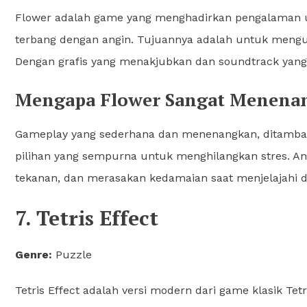
Flower adalah game yang menghadirkan pengalaman u
terbang dengan angin. Tujuannya adalah untuk meng
Dengan grafis yang menakjubkan dan soundtrack yang
Mengapa Flower Sangat Menena
Gameplay yang sederhana dan menenangkan, ditamba
pilihan yang sempurna untuk menghilangkan stres. An
tekanan, dan merasakan kedamaian saat menjelajahi 
7.
Tetris Effect
Genre:
Puzzle
Tetris Effect adalah versi modern dari game klasik T