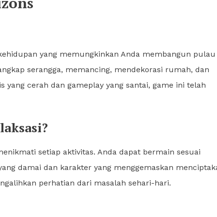
izons
si kehidupan yang memungkinkan Anda membangun pulau
nangkap serangga, memancing, mendekorasi rumah, dan
s yang cerah dan gameplay yang santai, game ini telah
laksasi?
nikmati setiap aktivitas. Anda dapat bermain sesuai
u yang damai dan karakter yang menggemaskan menciptak
galihkan perhatian dari masalah sehari-hari.