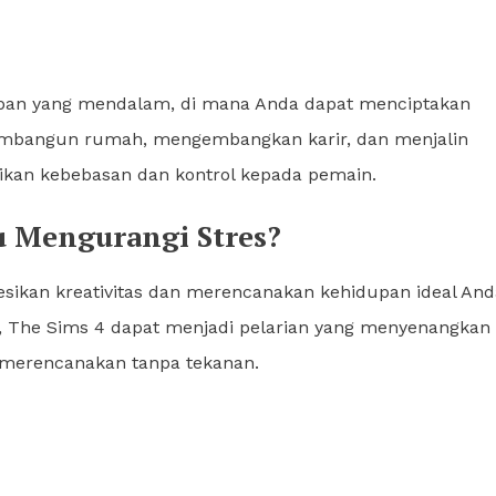
pan yang mendalam, di mana Anda dapat menciptakan
embangun rumah, mengembangkan karir, dan menjalin
ikan kebebasan dan kontrol kepada pemain.
 Mengurangi Stres?
kan kreativitas dan merencanakan kehidupan ideal And
he Sims 4 dapat menjadi pelarian yang menyenangkan 
 merencanakan tanpa tekanan.