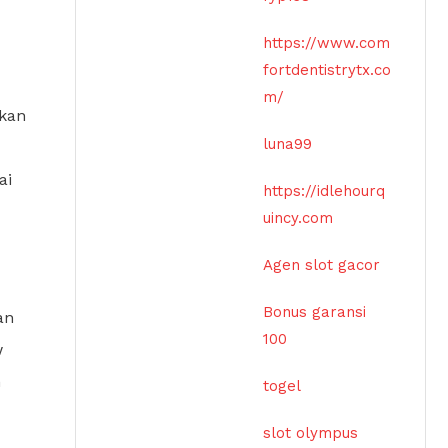
https://www.com
fortdentistrytx.co
m/
akan
luna99
ai
https://idlehourq
uincy.com
Agen slot gacor
Bonus garansi
an
100
w
n
togel
slot olympus