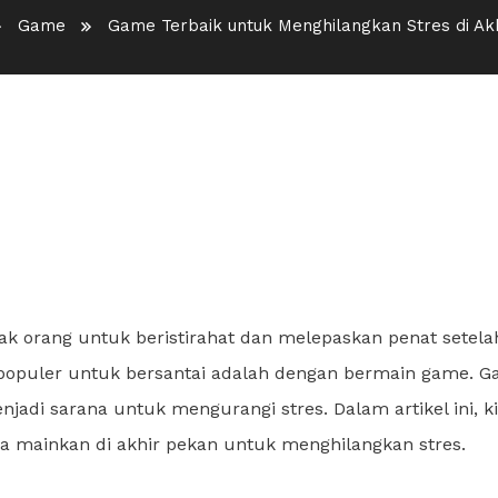
Game
Game Terbaik untuk Menghilangkan Stres di Ak
angkan Stres di Akhir Pekan
k orang untuk beristirahat dan melepaskan penat setela
ng populer untuk bersantai adalah dengan bermain game. 
jadi sarana untuk mengurangi stres. Dalam artikel ini, ki
 mainkan di akhir pekan untuk menghilangkan stres.