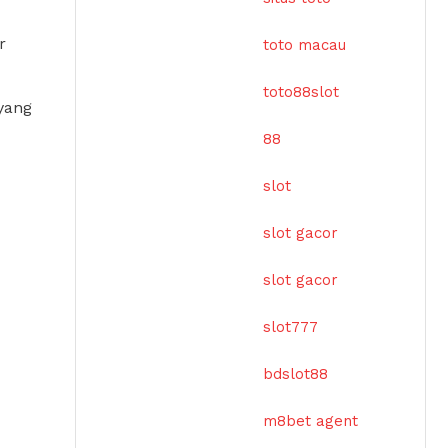
r
toto macau
toto88slot
yang
88
slot
slot gacor
slot gacor
slot777
bdslot88
m8bet agent