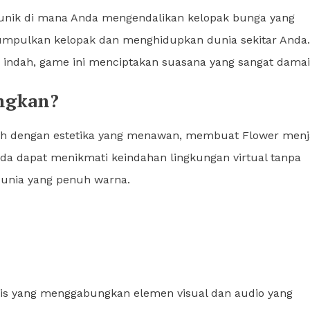
nik di mana Anda mengendalikan kelopak bunga yang
umpulkan kelopak dan menghidupkan dunia sekitar Anda.
 indah, game ini menciptakan suasana yang sangat damai
ngkan?
h dengan estetika yang menawan, membuat Flower menj
da dapat menikmati keindahan lingkungan virtual tanpa
dunia yang penuh warna.
etris yang menggabungkan elemen visual dan audio yang