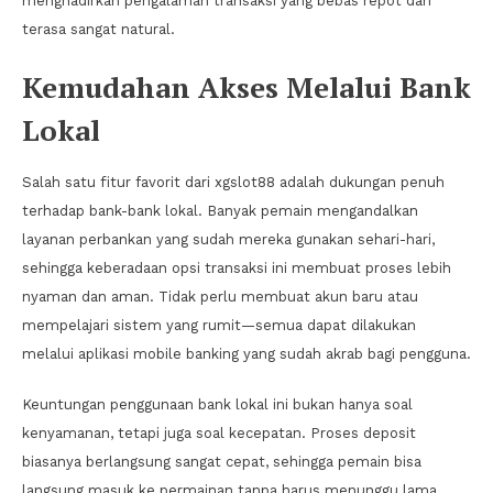
menghadirkan pengalaman transaksi yang bebas repot dan
terasa sangat natural.
Kemudahan Akses Melalui Bank
Lokal
Salah satu fitur favorit dari xgslot88 adalah dukungan penuh
terhadap bank-bank lokal. Banyak pemain mengandalkan
layanan perbankan yang sudah mereka gunakan sehari-hari,
sehingga keberadaan opsi transaksi ini membuat proses lebih
nyaman dan aman. Tidak perlu membuat akun baru atau
mempelajari sistem yang rumit—semua dapat dilakukan
melalui aplikasi mobile banking yang sudah akrab bagi pengguna.
Keuntungan penggunaan bank lokal ini bukan hanya soal
kenyamanan, tetapi juga soal kecepatan. Proses deposit
biasanya berlangsung sangat cepat, sehingga pemain bisa
langsung masuk ke permainan tanpa harus menunggu lama.