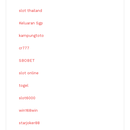
slot thailand
Keluaran Sgp
kampungtoto
cr777
SBOBET
slot online
togel
slot6000
win168win
starjoker88