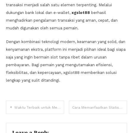
transaksi menjadi salah satu elemen terpenting. Melalui
dukungan bank lokal dan e-wallet,
xgslot88
berhasil
menghadirkan pengalaman transaksi yang aman, cepat, dan
mudah digunakan oleh semua pemain.
Dengan kombinasi teknologi modern, keamanan yang solid, dan
kenyamanan ekstra, platform ini menjadi pilihan ideal bagi siapa
saja yang ingin bermain slot tanpa ribet dalam urusan
pembayaran. Bagi pemain yang mengutamakan efisiensi,
fleksibilitas, dan kepercayaan, xgslot88 memberikan solusi
lengkap yang sulit ditandingi.
Post
Waktu Terbaik untuk Memainkan Slot agar Jackpot Lebih Mudah
Cara Memanfaatkan Statistik Internal Anda (Riwayat Putaran) untuk Strategi Lebih Baik
navigation
Leave a Reply