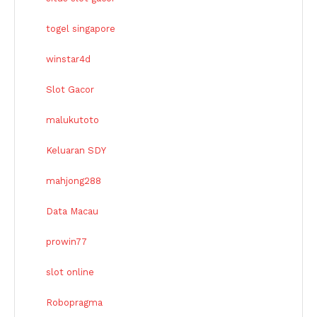
togel singapore
winstar4d
Slot Gacor
malukutoto
Keluaran SDY
mahjong288
Data Macau
prowin77
slot online
Robopragma