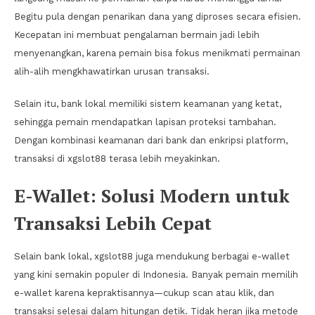
Begitu pula dengan penarikan dana yang diproses secara efisien.
Kecepatan ini membuat pengalaman bermain jadi lebih
menyenangkan, karena pemain bisa fokus menikmati permainan
alih-alih mengkhawatirkan urusan transaksi.
Selain itu, bank lokal memiliki sistem keamanan yang ketat,
sehingga pemain mendapatkan lapisan proteksi tambahan.
Dengan kombinasi keamanan dari bank dan enkripsi platform,
transaksi di xgslot88 terasa lebih meyakinkan.
E-Wallet: Solusi Modern untuk
Transaksi Lebih Cepat
Selain bank lokal, xgslot88 juga mendukung berbagai e-wallet
yang kini semakin populer di Indonesia. Banyak pemain memilih
e-wallet karena kepraktisannya—cukup scan atau klik, dan
transaksi selesai dalam hitungan detik. Tidak heran jika metode