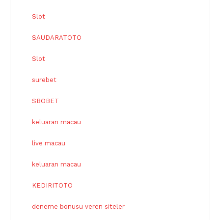
Slot
SAUDARATOTO
Slot
surebet
SBOBET
keluaran macau
live macau
keluaran macau
KEDIRITOTO
deneme bonusu veren siteler