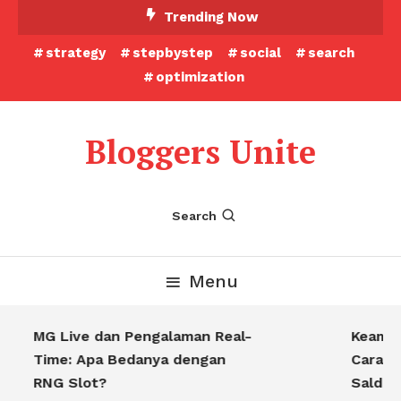
Skip
Trending Now
To
strategy
stepbystep
social
search
Content
optimization
Bloggers Unite
Search
Menu
MG Live dan Pengalaman Real-
Keamanan
Time: Apa Bedanya dengan
Cara Pro
RNG Slot?
Saldo d