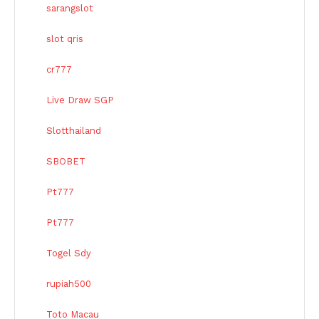
sarangslot
slot qris
cr777
Live Draw SGP
Slotthailand
SBOBET
Pt777
Pt777
Togel Sdy
rupiah500
Toto Macau