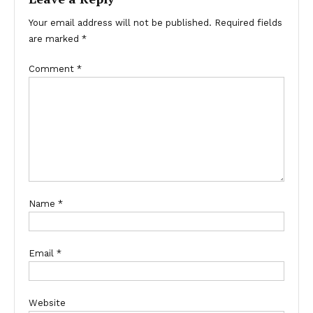
Your email address will not be published.
Required fields
are marked
*
Comment
*
Name
*
Email
*
Website