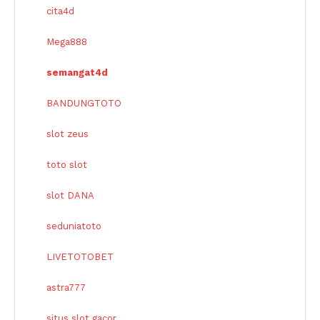
cita4d
Mega888
semangat4d
BANDUNGTOTO
slot zeus
toto slot
slot DANA
seduniatoto
LIVETOTOBET
astra777
situs slot gacor