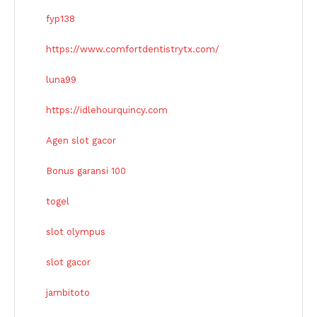
fyp138
https://www.comfortdentistrytx.com/
luna99
https://idlehourquincy.com
Agen slot gacor
Bonus garansi 100
togel
slot olympus
slot gacor
jambitoto