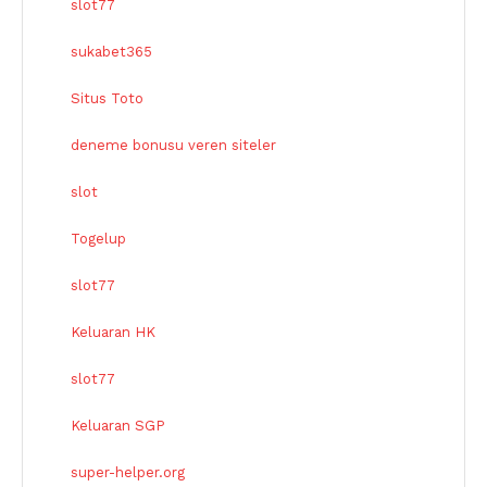
slot77
sukabet365
Situs Toto
deneme bonusu veren siteler
slot
Togelup
slot77
Keluaran HK
slot77
Keluaran SGP
super-helper.org