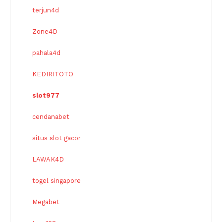
terjun4d
Zone4D
pahala4d
KEDIRITOTO
slot977
cendanabet
situs slot gacor
LAWAK4D
togel singapore
Megabet