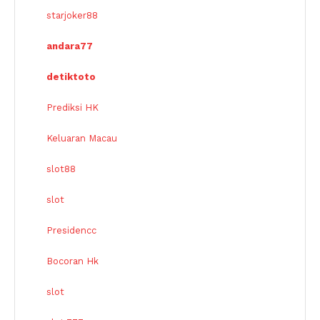
starjoker88
andara77
detiktoto
Prediksi HK
Keluaran Macau
slot88
slot
Presidencc
Bocoran Hk
slot