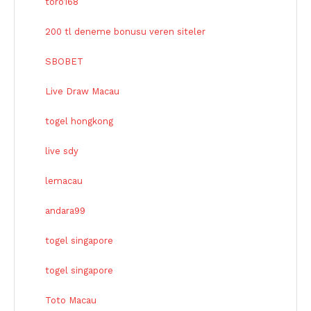
toro168
200 tl deneme bonusu veren siteler
SBOBET
Live Draw Macau
togel hongkong
live sdy
lemacau
andara99
togel singapore
togel singapore
Toto Macau