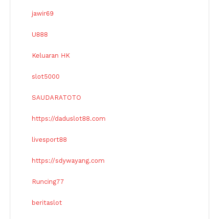
jawir69
U888
Keluaran HK
slot5000
SAUDARATOTO
https://daduslot88.com
livesport88
https://sdywayang.com
Runcing77
beritaslot