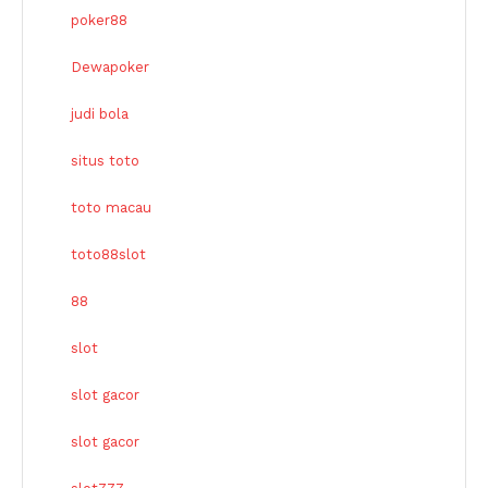
poker88
Dewapoker
judi bola
situs toto
toto macau
toto88slot
88
slot
slot gacor
slot gacor