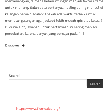
menyenangkan, di mana keberuntungan menjadi faktor utama
untuk menang. Salah satu pertanyaan paling sering muncul di
kalangan pemain adalah: Apakah ada waktu terbaik untuk
memutar gulungan agar jackpot lebih mudah qris slot keluar?
Di dunia slot, jawaban untuk pertanyaan ini sering menjadi
perdebatan, karena banyak yang percaya pada […]
Discover
Search
Search
https://www.ficmexico.org/