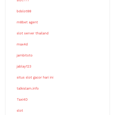
slot777
bdslot88
m8bet agent
slot server thailand
max4d
jambitoto
jablay123
situs slot gacor hari ini
talkislam.info
Taxi4D
slot