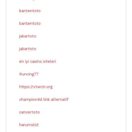
bantentoto
bantentoto
jabartoto
jabartoto
en iyi casino siteleri
Runcing77
https://vtwctr.org
champion4d link alternatif
cancertoto
harumslot