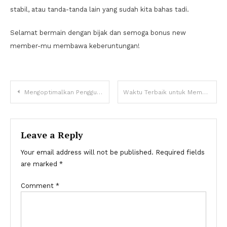
stabil, atau tanda-tanda lain yang sudah kita bahas tadi.
Selamat bermain dengan bijak dan semoga bonus new
member-mu membawa keberuntungan!
Post
Mengoptimalkan Penggunaan Fitur Autoplay di Slot Habanero
Waktu Terbaik untuk Memainkan Slot agar Jackpot Lebih Mudah
navigation
Leave a Reply
Your email address will not be published.
Required fields
are marked
*
Comment
*