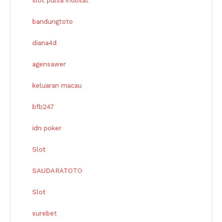
slot pulsa indosat
bandungtoto
diana4d
agensawer
keluaran macau
bfb247
idn poker
Slot
SAUDARATOTO
Slot
surebet