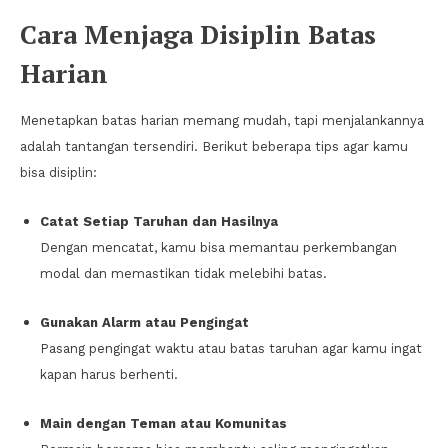
Cara Menjaga Disiplin Batas
Harian
Menetapkan batas harian memang mudah, tapi menjalankannya
adalah tantangan tersendiri. Berikut beberapa tips agar kamu
bisa disiplin:
Catat Setiap Taruhan dan Hasilnya
Dengan mencatat, kamu bisa memantau perkembangan
modal dan memastikan tidak melebihi batas.
Gunakan Alarm atau Pengingat
Pasang pengingat waktu atau batas taruhan agar kamu ingat
kapan harus berhenti.
Main dengan Teman atau Komunitas