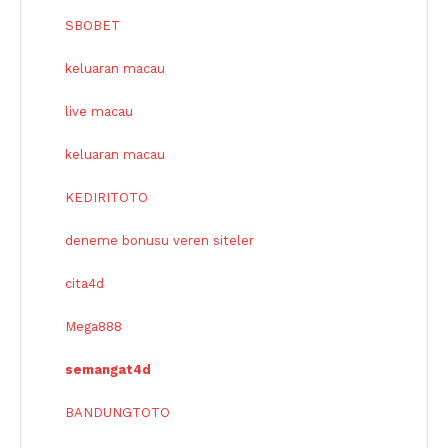
SBOBET
keluaran macau
live macau
keluaran macau
KEDIRITOTO
deneme bonusu veren siteler
cita4d
Mega888
semangat4d
BANDUNGTOTO