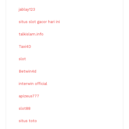
jablay123
situs slot gacor hari ini
talkislam.info
Taxi4D
slot
Betwin4d
interwin official
apizeus777
slot88
situs toto