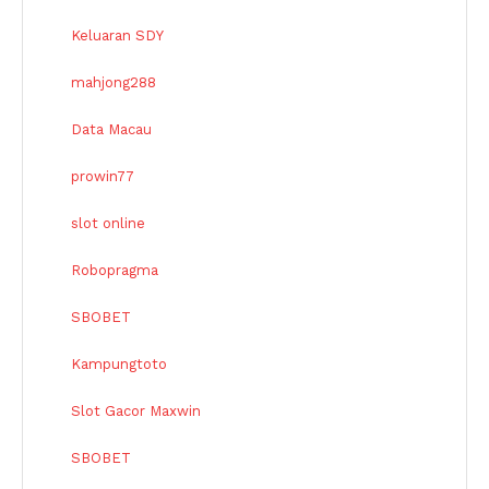
Keluaran SDY
mahjong288
Data Macau
prowin77
slot online
Robopragma
SBOBET
Kampungtoto
Slot Gacor Maxwin
SBOBET