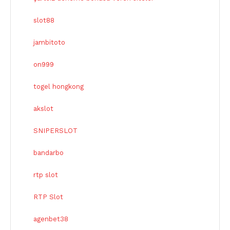
slot88
jambitoto
on999
togel hongkong
akslot
SNIPERSLOT
bandarbo
rtp slot
RTP Slot
agenbet38