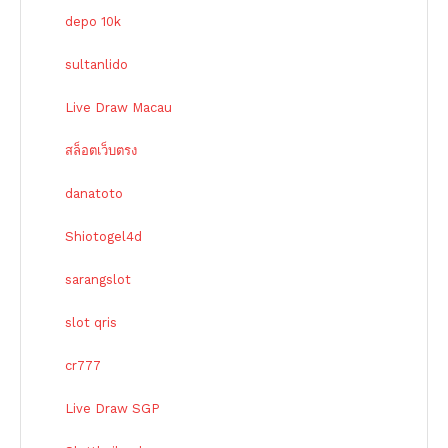
depo 10k
sultanlido
Live Draw Macau
สล็อตเว็บตรง
danatoto
Shiotogel4d
sarangslot
slot qris
cr777
Live Draw SGP