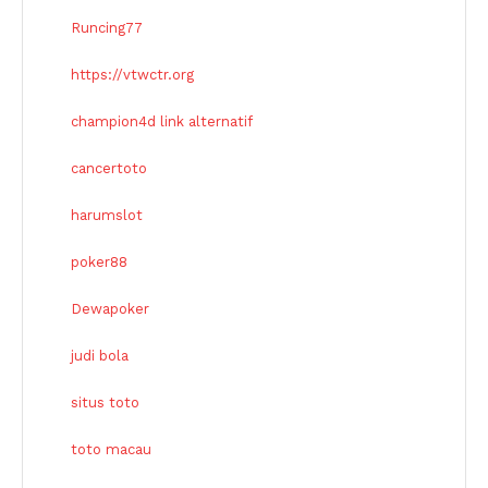
Runcing77
https://vtwctr.org
champion4d link alternatif
cancertoto
harumslot
poker88
Dewapoker
judi bola
situs toto
toto macau