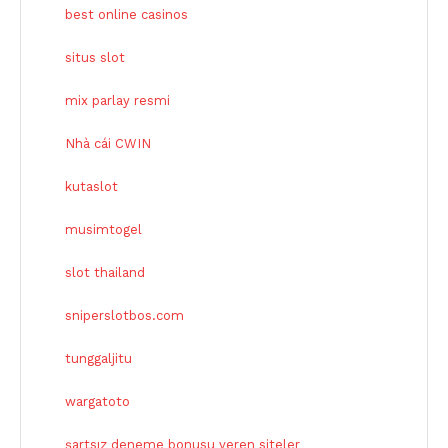
best online casinos
situs slot
mix parlay resmi
Nhà cái CWIN
kutaslot
musimtogel
slot thailand
sniperslotbos.com
tunggaljitu
wargatoto
şartsız deneme bonusu veren siteler