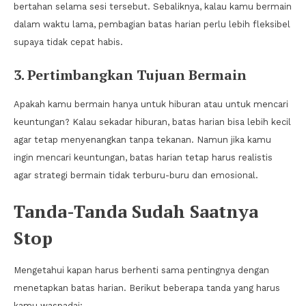
bertahan selama sesi tersebut. Sebaliknya, kalau kamu bermain
dalam waktu lama, pembagian batas harian perlu lebih fleksibel
supaya tidak cepat habis.
3. Pertimbangkan Tujuan Bermain
Apakah kamu bermain hanya untuk hiburan atau untuk mencari
keuntungan? Kalau sekadar hiburan, batas harian bisa lebih kecil
agar tetap menyenangkan tanpa tekanan. Namun jika kamu
ingin mencari keuntungan, batas harian tetap harus realistis
agar strategi bermain tidak terburu-buru dan emosional.
Tanda-Tanda Sudah Saatnya
Stop
Mengetahui kapan harus berhenti sama pentingnya dengan
menetapkan batas harian. Berikut beberapa tanda yang harus
kamu waspadai: