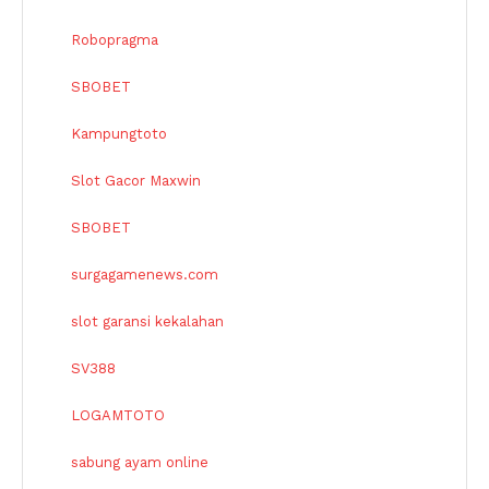
Robopragma
SBOBET
Kampungtoto
Slot Gacor Maxwin
SBOBET
surgagamenews.com
slot garansi kekalahan
SV388
LOGAMTOTO
sabung ayam online