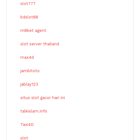
slot777
bdslot88
m8bet agent
slot server thailand
max4d
jambitoto
jablay123
situs slot gacor hari ini
talkislam.info
Taxi4D
slot