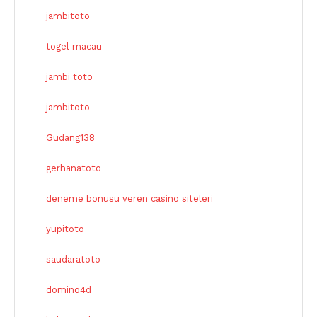
jambitoto
togel macau
jambi toto
jambitoto
Gudang138
gerhanatoto
deneme bonusu veren casino siteleri
yupitoto
saudaratoto
domino4d