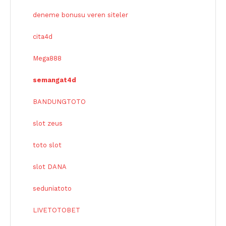
deneme bonusu veren siteler
cita4d
Mega888
semangat4d
BANDUNGTOTO
slot zeus
toto slot
slot DANA
seduniatoto
LIVETOTOBET