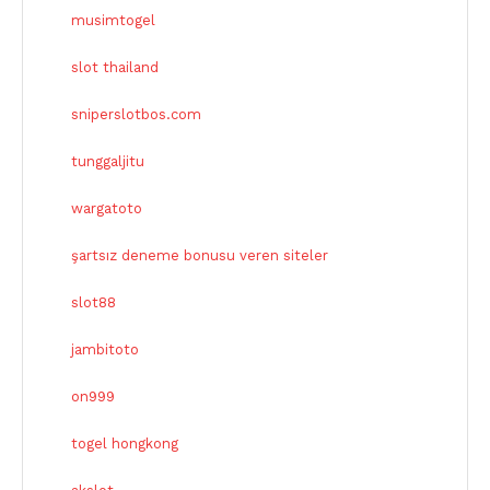
musimtogel
slot thailand
sniperslotbos.com
tunggaljitu
wargatoto
şartsız deneme bonusu veren siteler
slot88
jambitoto
on999
togel hongkong