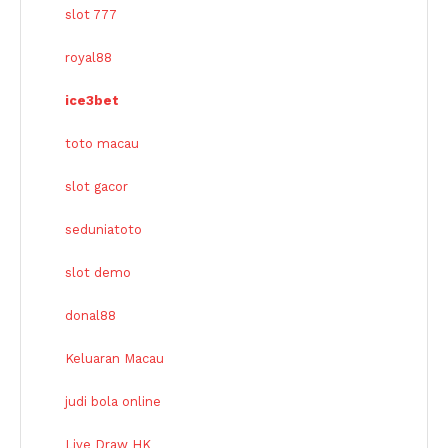
slot 777
royal88
ice3bet
toto macau
slot gacor
seduniatoto
slot demo
donal88
Keluaran Macau
judi bola online
Live Draw HK