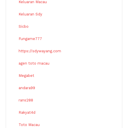
Keluaran Macau
Keluaran Sdy
Sicbo
Fungame777
https://sdywayang.com
agen toto macau
Megabet
andara99
rans288
Rakyat4d
Toto Macau