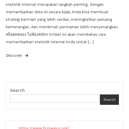
statistik internal merupakan langkah penting. Dengan
memanfaatkan data ini secara bijak, Anda bisa membuat
strategi bermain yang lebih cerdas, meningkatkan peluang
kemenangan, dan menikmati permainan lebih menyenangkan.
สล็อตทดลอง ไม่ต้องสมัคร Artikel ini akan membahas cara
memanfaatkan statistik internal Anda untuk […]
Discover
Search
Search
https://www.ficmexico.org/