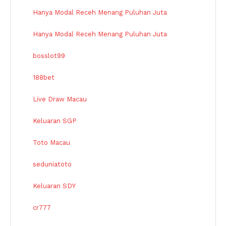
Hanya Modal Receh Menang Puluhan Juta
Hanya Modal Receh Menang Puluhan Juta
bosslot99
188bet
Live Draw Macau
Keluaran SGP
Toto Macau
seduniatoto
Keluaran SDY
cr777