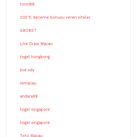
toro168
200 tl deneme bonusu veren siteler
SBOBET
Live Draw Macau
togel hongkong
live sdy
lemacau
andara99
togel singapore
togel singapore
Toto Macau