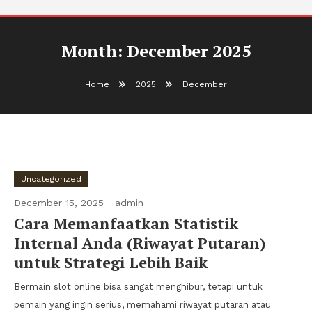
Month:
December 2025
Home
2025
December
Uncategorized
December 15, 2025
admin
Cara Memanfaatkan Statistik
Internal Anda (Riwayat Putaran)
untuk Strategi Lebih Baik
Bermain slot online bisa sangat menghibur, tetapi untuk
pemain yang ingin serius, memahami riwayat putaran atau