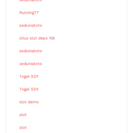
Runcing77
seduniatoto
situs slot depo 10k
seduniatoto
seduniatoto
Togel SDY
Togel SDY
slot demo
slot
slot