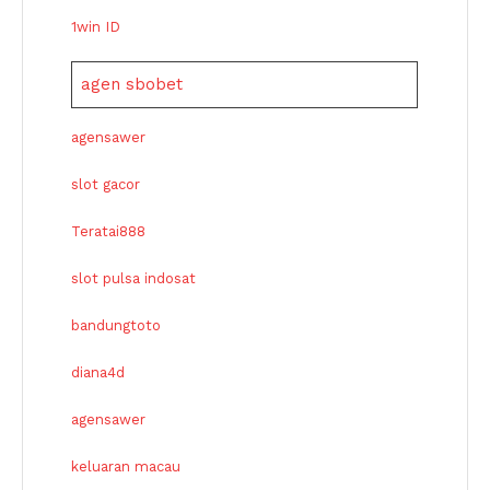
1win ID
agen sbobet
agensawer
slot gacor
Teratai888
slot pulsa indosat
bandungtoto
diana4d
agensawer
keluaran macau