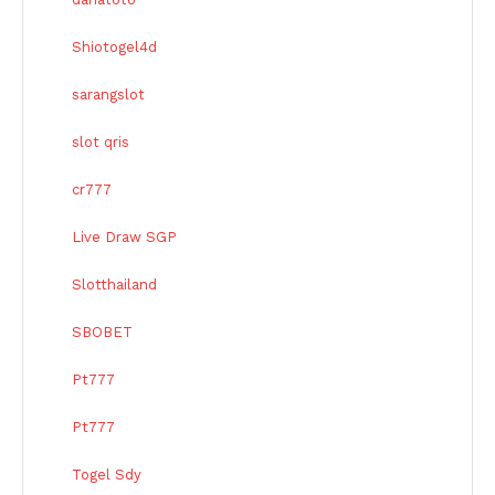
Shiotogel4d
sarangslot
slot qris
cr777
Live Draw SGP
Slotthailand
SBOBET
Pt777
Pt777
Togel Sdy