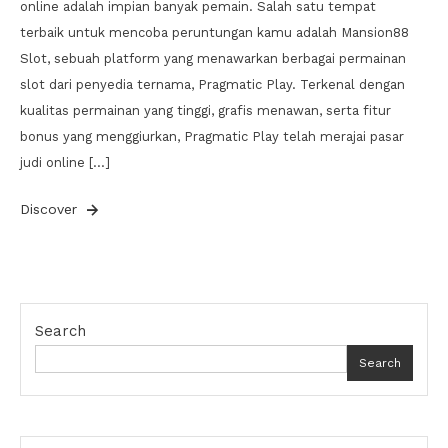
online adalah impian banyak pemain. Salah satu tempat
terbaik untuk mencoba peruntungan kamu adalah Mansion88
Slot, sebuah platform yang menawarkan berbagai permainan
slot dari penyedia ternama, Pragmatic Play. Terkenal dengan
kualitas permainan yang tinggi, grafis menawan, serta fitur
bonus yang menggiurkan, Pragmatic Play telah merajai pasar
judi online […]
Discover
Search
Search