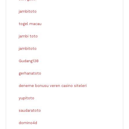
jambitoto
togel macau
jambi toto
jambitoto
Gudang138
gerhanatoto
deneme bonusu veren casino siteleri
yupitoto
saudaratoto
domino4d