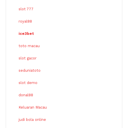
slot 777
royal88
ice3bet
toto macau
slot gacor
seduniatoto
slot demo
donal88
Keluaran Macau
judi bola online