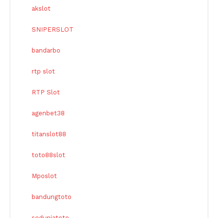
akslot
SNIPERSLOT
bandarbo
rtp slot
RTP Slot
agenbet38
titanslot88
toto88slot
Mposlot
bandungtoto
seduniatoto