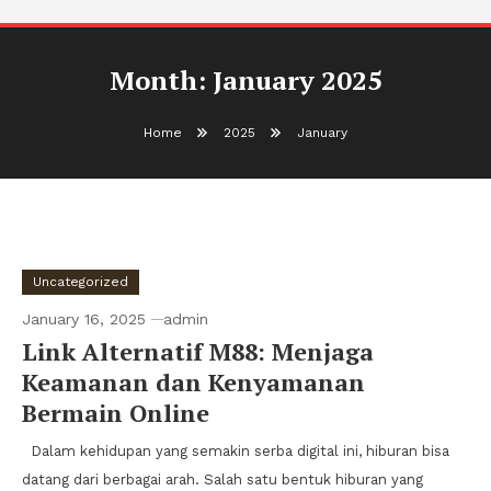
Month:
January 2025
Home
2025
January
Uncategorized
January 16, 2025
admin
Link Alternatif M88: Menjaga
Keamanan dan Kenyamanan
Bermain Online
Dalam kehidupan yang semakin serba digital ini, hiburan bisa
datang dari berbagai arah. Salah satu bentuk hiburan yang