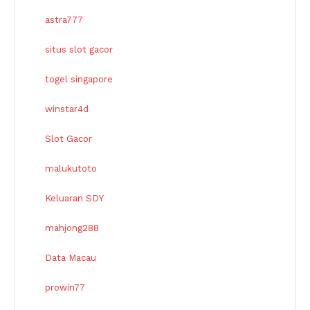
astra777
situs slot gacor
togel singapore
winstar4d
Slot Gacor
malukutoto
Keluaran SDY
mahjong288
Data Macau
prowin77