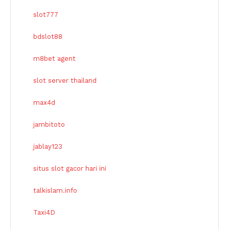
slot777
bdslot88
m8bet agent
slot server thailand
max4d
jambitoto
jablay123
situs slot gacor hari ini
talkislam.info
Taxi4D