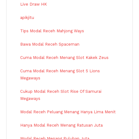
Live Draw HK
apikjitu
Tips Modal Receh Mahjong Ways
Bawa Modal Receh Spaceman
Cuma Modal Receh Menang Slot Kakek Zeus
Cuma Modal Receh Menang Slot 5 Lions
Megaways
Cukup Modal Receh Slot Rise Of Samurai
Megaways
Modal Receh Peluang Menang Hanya Lima Menit
Hanya Modal Receh Menang Ratusan Juta
Modal Receh Menang Puluhan Juta