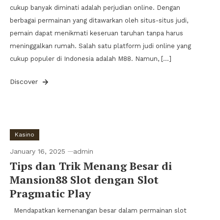
cukup banyak diminati adalah perjudian online. Dengan
berbagai permainan yang ditawarkan oleh situs-situs judi,
pemain dapat menikmati keseruan taruhan tanpa harus
meninggalkan rumah. Salah satu platform judi online yang
cukup populer di Indonesia adalah M88. Namun, […]
Discover
Kasino
January 16, 2025
admin
Tips dan Trik Menang Besar di
Mansion88 Slot dengan Slot
Pragmatic Play
Mendapatkan kemenangan besar dalam permainan slot