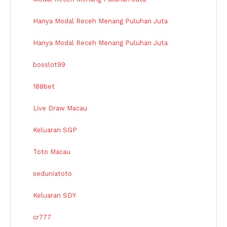
Hanya Modal Receh Menang Puluhan Juta
Hanya Modal Receh Menang Puluhan Juta
bosslot99
188bet
Live Draw Macau
Keluaran SGP
Toto Macau
seduniatoto
Keluaran SDY
cr777