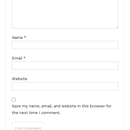
Name
*
Email
*
Website
Save my name, email, and website in this browser for
the next time I comment.