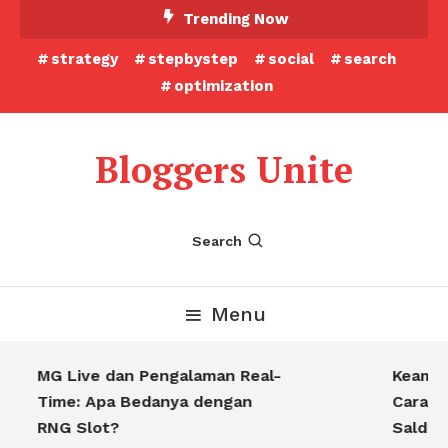
Skip
Trending Now
To
strategy
stepbystep
social
search
Content
optimization
Bloggers Unite
Search
Menu
MG Live dan Pengalaman Real-
Keamanan
Time: Apa Bedanya dengan
Cara Pro
RNG Slot?
Saldo d