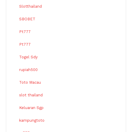
Slotthailand
SBOBET
Pt777
Pt777
Togel Sdy
rupiah500
Toto Macau
slot thailand
Keluaran Sgp
kampungtoto