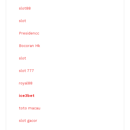
slot88
slot
Presidencc
Bocoran Hk
slot
slot 777
royal88
ice3bet
toto macau
slot gacor