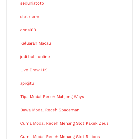
seduniatoto
slot demo
donal88
Keluaran Macau
judi bola online
Live Draw HK
apikjitu
Tips Modal Receh Mahjong Ways
Bawa Modal Receh Spaceman
Cuma Modal Receh Menang Slot Kakek Zeus
Cuma Modal Receh Menang Slot 5 Lions