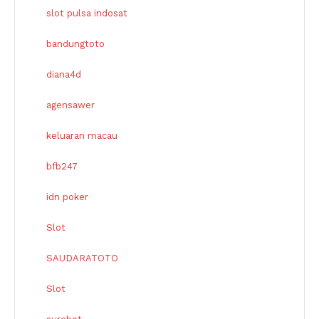
slot pulsa indosat
bandungtoto
diana4d
agensawer
keluaran macau
bfb247
idn poker
Slot
SAUDARATOTO
Slot