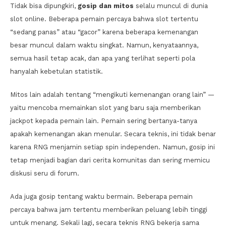
Tidak bisa dipungkiri,
gosip dan mitos
selalu muncul di dunia
slot online. Beberapa pemain percaya bahwa slot tertentu
“sedang panas” atau “gacor” karena beberapa kemenangan
besar muncul dalam waktu singkat. Namun, kenyataannya,
semua hasil tetap acak, dan apa yang terlihat seperti pola
hanyalah kebetulan statistik.
Mitos lain adalah tentang “mengikuti kemenangan orang lain” —
yaitu mencoba memainkan slot yang baru saja memberikan
jackpot kepada pemain lain. Pemain sering bertanya-tanya
apakah kemenangan akan menular. Secara teknis, ini tidak benar
karena RNG menjamin setiap spin independen. Namun, gosip ini
tetap menjadi bagian dari cerita komunitas dan sering memicu
diskusi seru di forum.
Ada juga gosip tentang waktu bermain. Beberapa pemain
percaya bahwa jam tertentu memberikan peluang lebih tinggi
untuk menang. Sekali lagi, secara teknis RNG bekerja sama