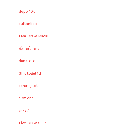
depo 10k
sultanlido
Live Draw Macau
สล็อตเว็บตรง
danatoto
Shiotogel4d
sarangslot
slot qris
cr777
Live Draw SGP