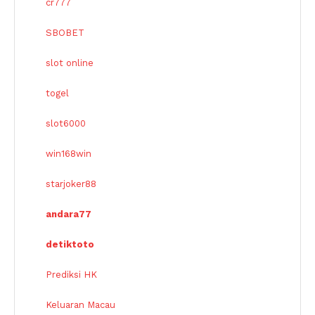
cr777
SBOBET
slot online
togel
slot6000
win168win
starjoker88
andara77
detiktoto
Prediksi HK
Keluaran Macau