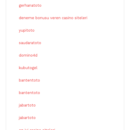
gerhanatoto
deneme bonusu veren casino siteleri
yupitoto
saudaratoto
domino4d
kubutogel
bantentoto
bantentoto
jabartoto
jabartoto