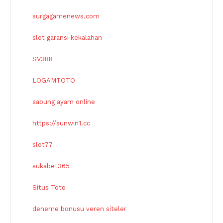
surgagamenews.com
slot garansi kekalahan
SV388
LOGAMTOTO
sabung ayam online
https://sunwin1.cc
slot77
sukabet365
Situs Toto
deneme bonusu veren siteler